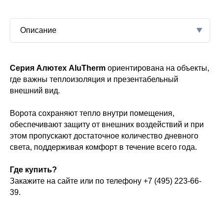
Описание
амные панели
Серия Алютех AluTherm
ориентирована на объекты,
жа
где важны теплоизоляция и презентабельный
мм
с
ворот
внешний вид.
разрывом
ий к
Ворота сохраняют тепло внутри помещения,
обеспечивают защиту от внешних воздействий и при
веющая сталь
этом пропускают достаточное количество дневного
света, поддерживая комфорт в течение всего года.
тановки.
Где купить?
олагается
Закажите на сайте или по телефону +7 (495) 223-66-
толоки —
дартных цвета
39.
лей