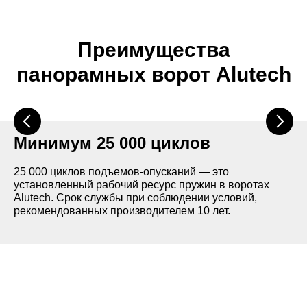
Двойное остекление 26 мм
000 мм
Используется стойкий к ударам SAN-
Преимущества
пластик с максимальной прозрачностью.
панорамных ворот Alutech
Низкий
Минимум 25 000 циклов
Применяется в помещениях с низкими
потолками. Высота притолоки — не мене
25 000 циклов подъемов-опусканий — это
230 мм для ворот без калитки и не менее
установленный рабочий ресурс пружин в воротах
250 мм для ворот с калиткой.
Alutech. Срок службы при соблюдении условий,
рекомендованных производителем 10 лет.