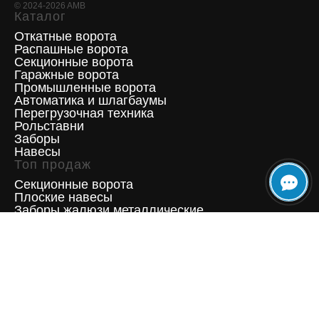
©
2024-2026
AMB
Каталог
Откатные ворота
Распашные ворота
Секционные ворота
Гаражные ворота
Промышленные ворота
Автоматика и шлагбаумы
Перегрузочная техника
Рольставни
Заборы
Навесы
Топ продаж
Секционные ворота
Плоские навесы
Заборы жалюзи металлические
Откатные ворота
Распашные ворота
Подъемно-поворотные ворота
Ворота гаражные распашные
Контакты
Г. Москва, ул. Дорожная, д. 60-Б, офис 520.
Телефон +7 (495) 223 66 39