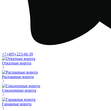
+7 (495) 223-66-39
Откатные ворота
Распашные ворота
Секционные ворота
Гаражные ворота