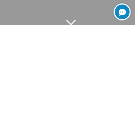
Главная
Промышленные ворота
Распашные складные ворота
У вас нет места для обычных распашных ворот?
Ваш уклон слишком крутой, чтобы створка ворот
полностью открывалась?
Ваш гараж находится совсем рядом с проезжей
частью?
Складные распашные гаражные ворота отлично
работают в тех случаях, когда можно свободно
пользоваться пространством вокруг проема. Такой
вариант будет идеален для случаев,