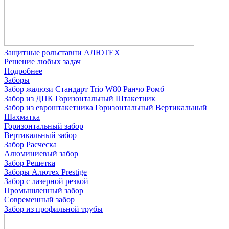
Защитные рольставни АЛЮТЕХ
Решение любых задач
Подробнее
Заборы
Забор жалюзи
Стандарт
Trio
W80
Ранчо
Ромб
Забор из ДПК
Горизонтальный
Штакетник
Забор из евроштакетника
Горизонтальный
Вертикальный
Шахматка
Горизонтальный забор
Вертикальный забор
Забор Расческа
Алюминиевый забор
Забор Решетка
Заборы Алютех Prestige
Забор с лазерной резкой
Промышленный забор
Современный забор
Забор из профильной трубы