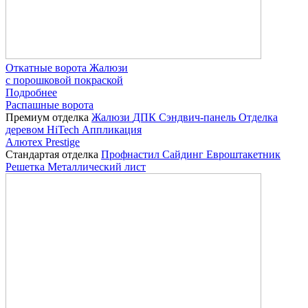
Откатные ворота Жалюзи
с порошковой покраской
Подробнее
Распашные ворота
Премиум отделка
Жалюзи
ДПК
Сэндвич-панель
Отделка
деревом
HiTech
Аппликация
Алютех Prestige
Стандартая отделка
Профнастил
Сайдинг
Евроштакетник
Решетка
Металлический лист