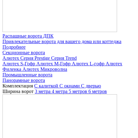
Распашные ворота ДПК
Привлекательные ворота для вашего дома или коттеджа
Подробнее
Секционные ворота
Алютех
Серия Prestige
Серия Trend
Алютех S-Гофр
Алютех M-Гофр
Алютех L-гофр
Алютех
Филенка
Алютех Микроволна
Промышленные ворота
Панорамные ворота
Комплектация
С калиткой
С окнами
C дверью
Ширина ворот
3 метра
4 метра
5 метров
6 метров