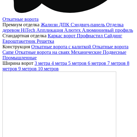
Откатные ворота
Премиум отделка
Жалюзи
ДПК
Сэндвич-панель
Отделка
деревом
HiTech
Аппликация
Алютех
Алюминиевый профиль
Стандартная отделка
Каркас ворот
Профнастил
Сайдинг
Евроштакетник
Решетка
Конструкция
Откатные ворота с калиткой
Откатные ворота
Came
Откатные ворота на сваях
Механические
Подвесные
Промышленные
Ширина ворот
3 метра
4 метра
5 метров
6 метров
7 метров
8
метров
9 метров
10 метров