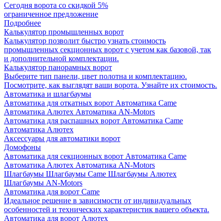
Сегодня ворота со скидкой 5%
ограниченное предложение
Подробнее
Калькулятор промышленных ворот
Калькулятор позволит быстро узнать стоимость
промышленных секционных ворот с учетом как базовой, так
и дополнительной комплектации.
Калькулятор панорамных ворот
Выберите тип панели, цвет полотна и комплектацию.
Посмотрите, как выглядят ваши ворота. Узнайте их стоимость.
Автоматика и шлагбаумы
Автоматика для откатных ворот
Автоматика Came
Автоматика Алютех
Автоматика AN-Motors
Автоматика для распашных ворот
Автоматика Came
Автоматика Алютех
Аксессуары для автоматики ворот
Домофоны
Автоматика для секционных ворот
Автоматика Came
Автоматика Алютех
Автоматика AN-Motors
Шлагбаумы
Шлагбаумы Came
Шлагбаумы Алютех
Шлагбаумы AN-Motors
Автоматика для ворот Came
Идеальное решение в зависимости от индивидуальных
особенностей и технических характеристик вашего объекта.
Автоматика для ворот Алютех