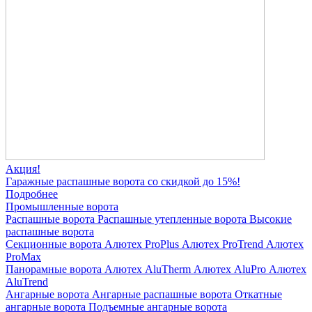
Акция!
Гаражные распашные ворота со скидкой до 15%!
Подробнее
Промышленные ворота
Распашные ворота
Распашные утепленные ворота
Высокие
распашные ворота
Секционные ворота
Алютех ProPlus
Алютех ProTrend
Алютех
ProMax
Панорамные ворота
Алютех AluTherm
Алютех AluPro
Алютех
AluTrend
Ангарные ворота
Ангарные распашные ворота
Откатные
ангарные ворота
Подъемные ангарные ворота