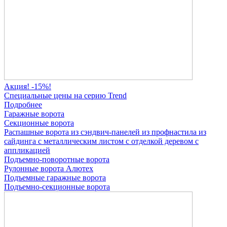
Акция! -15%!
Специальные цены на серию Trend
Подробнее
Гаражные ворота
Секционные ворота
Распашные ворота
из сэндвич-панелей
из профнастила
из
сайдинга
с металлическим листом
с отделкой деревом
с
аппликацией
Подъемно-поворотные ворота
Рулонные ворота
Алютех
Подъемные гаражные ворота
Подъемно-секционные ворота