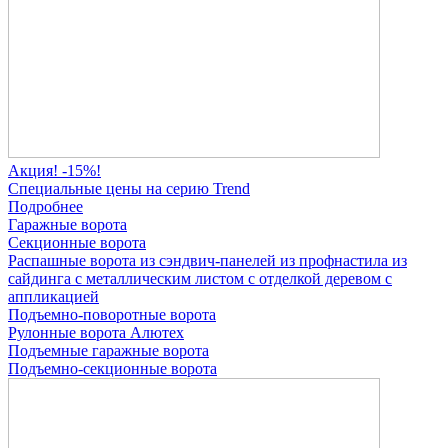
Акция! -15%!
Специальные цены на серию Trend
Подробнее
Гаражные ворота
Секционные ворота
Распашные ворота
из сэндвич-панелей
из профнастила
из
сайдинга
с металлическим листом
с отделкой деревом
с
аппликацией
Подъемно-поворотные ворота
Рулонные ворота
Алютех
Подъемные гаражные ворота
Подъемно-секционные ворота