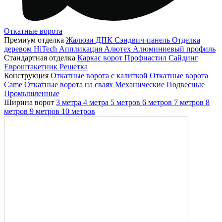
Откатные ворота
Премиум отделка
Жалюзи
ДПК
Сэндвич-панель
Отделка
деревом
HiTech
Аппликация
Алютех
Алюминиевый профиль
Стандартная отделка
Каркас ворот
Профнастил
Сайдинг
Евроштакетник
Решетка
Конструкция
Откатные ворота с калиткой
Откатные ворота
Came
Откатные ворота на сваях
Механические
Подвесные
Промышленные
Ширина ворот
3 метра
4 метра
5 метров
6 метров
7 метров
8
метров
9 метров
10 метров