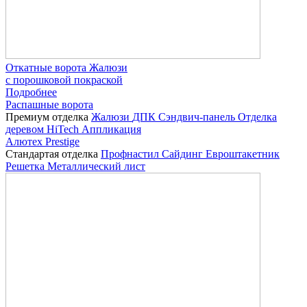
Откатные ворота Жалюзи
с порошковой покраской
Подробнее
Распашные ворота
Премиум отделка
Жалюзи
ДПК
Сэндвич-панель
Отделка
деревом
HiTech
Аппликация
Алютех Prestige
Стандартая отделка
Профнастил
Сайдинг
Евроштакетник
Решетка
Металлический лист