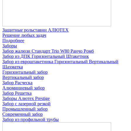
Защитные рольставни АЛЮТЕХ
Решение любых задач
Подробнее
Заборы
Забор жалюзи
Стандарт
Trio
W80
Ранчо
Ромб
Забор из ДПК
Горизонтальный
Штакетник
Забор из евроштакетника
Горизонтальный
Вертикальный
Шахматка
Горизонтальный забор
Вертикальный забор
Забор Расческа
Алюминиевый забор
Забор Решетка
Заборы Алютех Prestige
Забор с лазерной резкой
Промышленный забор
Современный забор
Забор из профильной трубы