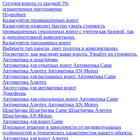
Сегодня ворота со скидкой 5%
ограниченное предложение
Подробнее
Калькулятор промышленных ворот
Калькулятор позволит быстро узнать стоимость
промышленных секционных ворот с учетом как базовой, так
и дополнительной комплектации.
Калькулятор панорамных ворот
Выберите тип панели, цвет полотна и комплектацию.
Посмотрите, как выглядят ваши ворота. Узнайте их стоимость.
Автоматика и шлагбаумы
Автоматика для откатных ворот
Автоматика Came
Автоматика Алютех
Автоматика AN-Motors
Автоматика для распашных ворот
Автоматика Came
Автоматика Алютех
Аксессуары для автоматики ворот
Домофоны
Автоматика для секционных ворот
Автоматика Came
Автоматика Алютех
Автоматика AN-Motors
Шлагбаумы
Шлагбаумы Came
Шлагбаумы Алютех
Шлагбаумы AN-Motors
Автоматика для ворот Came
Идеальное решение в зависимости от индивидуальных
особенностей и технических характеристик вашего объекта.
Автоматика для ворот Алютех