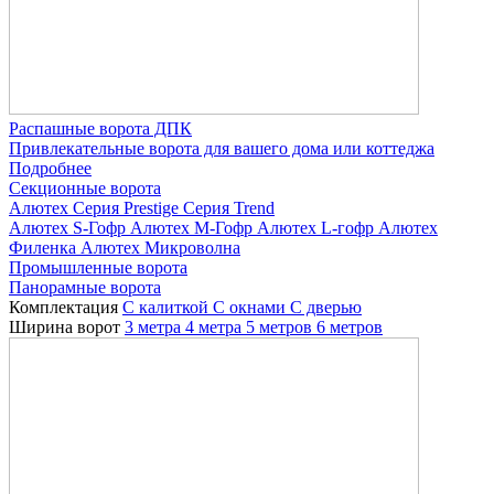
Распашные ворота ДПК
Привлекательные ворота для вашего дома или коттеджа
Подробнее
Секционные ворота
Алютех
Серия Prestige
Серия Trend
Алютех S-Гофр
Алютех M-Гофр
Алютех L-гофр
Алютех
Филенка
Алютех Микроволна
Промышленные ворота
Панорамные ворота
Комплектация
С калиткой
С окнами
C дверью
Ширина ворот
3 метра
4 метра
5 метров
6 метров