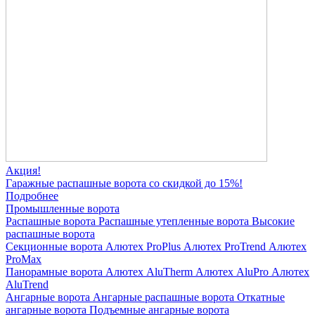
Акция!
Гаражные распашные ворота со скидкой до 15%!
Подробнее
Промышленные ворота
Распашные ворота
Распашные утепленные ворота
Высокие
распашные ворота
Секционные ворота
Алютех ProPlus
Алютех ProTrend
Алютех
ProMax
Панорамные ворота
Алютех AluTherm
Алютех AluPro
Алютех
AluTrend
Ангарные ворота
Ангарные распашные ворота
Откатные
ангарные ворота
Подъемные ангарные ворота