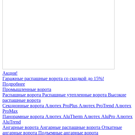
Акция!
Гаражные распашные ворота со скидкой до 15%!
Подробнее
Промышленные ворота
Распашные ворота
Распашные утепленные ворота
Высокие
распашные ворота
Секционные ворота
Алютех ProPlus
Алютех ProTrend
Алютех
ProMax
Панорамные ворота
Алютех AluTherm
Алютех AluPro
Алютех
AluTrend
Ангарные ворота
Ангарные распашные ворота
Откатные
ангарные ворота
Подъемные ангарные ворота