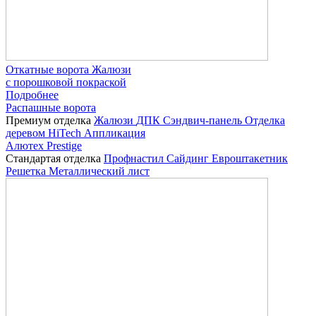
Откатные ворота Жалюзи
с порошковой покраской
Подробнее
Распашные ворота
Премиум отделка
Жалюзи
ДПК
Сэндвич-панель
Отделка
деревом
HiTech
Аппликация
Алютех Prestige
Стандартая отделка
Профнастил
Сайдинг
Евроштакетник
Решетка
Металлический лист