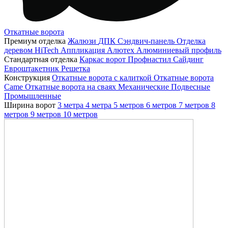
Откатные ворота
Премиум отделка
Жалюзи
ДПК
Сэндвич-панель
Отделка
деревом
HiTech
Аппликация
Алютех
Алюминиевый профиль
Стандартная отделка
Каркас ворот
Профнастил
Сайдинг
Евроштакетник
Решетка
Конструкция
Откатные ворота с калиткой
Откатные ворота
Came
Откатные ворота на сваях
Механические
Подвесные
Промышленные
Ширина ворот
3 метра
4 метра
5 метров
6 метров
7 метров
8
метров
9 метров
10 метров