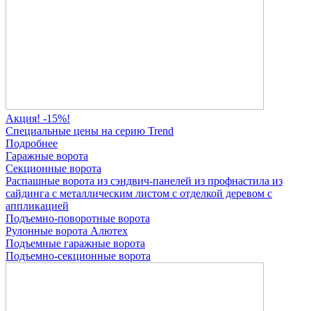
Акция! -15%!
Специальные цены на серию Trend
Подробнее
Гаражные ворота
Секционные ворота
Распашные ворота
из сэндвич-панелей
из профнастила
из
сайдинга
с металлическим листом
с отделкой деревом
с
аппликацией
Подъемно-поворотные ворота
Рулонные ворота
Алютех
Подъемные гаражные ворота
Подъемно-секционные ворота