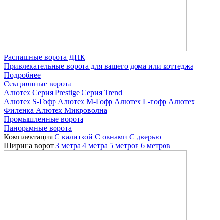
Распашные ворота ДПК
Привлекательные ворота для вашего дома или коттеджа
Подробнее
Секционные ворота
Алютех
Серия Prestige
Серия Trend
Алютех S-Гофр
Алютех M-Гофр
Алютех L-гофр
Алютех
Филенка
Алютех Микроволна
Промышленные ворота
Панорамные ворота
Комплектация
С калиткой
С окнами
C дверью
Ширина ворот
3 метра
4 метра
5 метров
6 метров