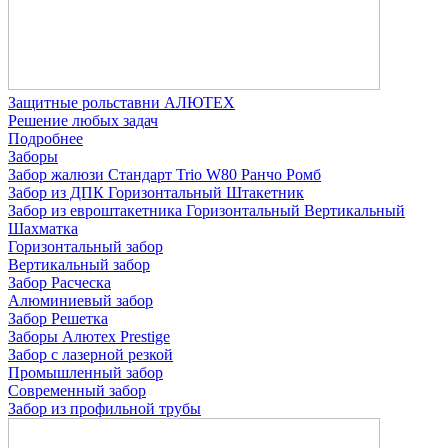
Защитные рольставни АЛЮТЕХ
Решение любых задач
Подробнее
Заборы
Забор жалюзи
Стандарт
Trio
W80
Ранчо
Ромб
Забор из ДПК
Горизонтальный
Штакетник
Забор из евроштакетника
Горизонтальный
Вертикальный
Шахматка
Горизонтальный забор
Вертикальный забор
Забор Расческа
Алюминиевый забор
Забор Решетка
Заборы Алютех Prestige
Забор с лазерной резкой
Промышленный забор
Современный забор
Забор из профильной трубы