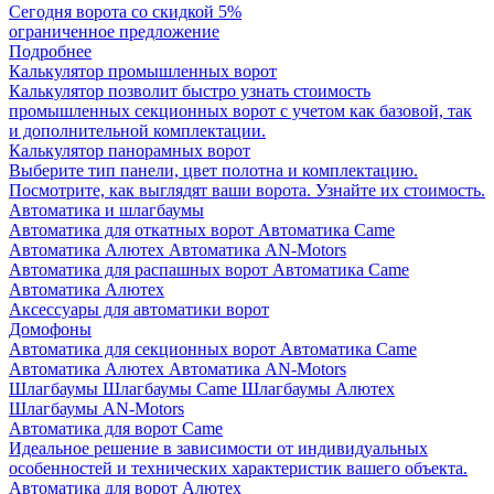
Сегодня ворота со скидкой 5%
ограниченное предложение
Подробнее
Калькулятор промышленных ворот
Калькулятор позволит быстро узнать стоимость
промышленных секционных ворот с учетом как базовой, так
и дополнительной комплектации.
Калькулятор панорамных ворот
Выберите тип панели, цвет полотна и комплектацию.
Посмотрите, как выглядят ваши ворота. Узнайте их стоимость.
Автоматика и шлагбаумы
Автоматика для откатных ворот
Автоматика Came
Автоматика Алютех
Автоматика AN-Motors
Автоматика для распашных ворот
Автоматика Came
Автоматика Алютех
Аксессуары для автоматики ворот
Домофоны
Автоматика для секционных ворот
Автоматика Came
Автоматика Алютех
Автоматика AN-Motors
Шлагбаумы
Шлагбаумы Came
Шлагбаумы Алютех
Шлагбаумы AN-Motors
Автоматика для ворот Came
Идеальное решение в зависимости от индивидуальных
особенностей и технических характеристик вашего объекта.
Автоматика для ворот Алютех