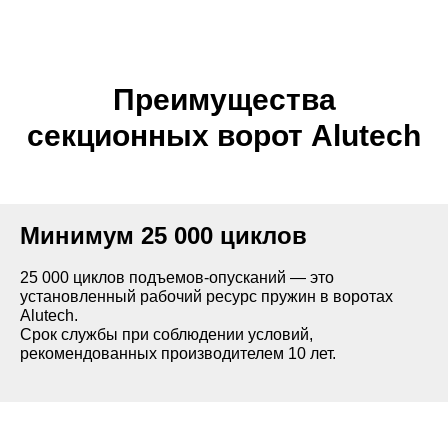
тковые EPDM-
лимат в
и.
Преимущества
 мм
секционных ворот Alutech
ьно имитирует
Низкий
Минимум 25 000 циклов
овки.
Применяется в помещениях с низким
ается над
Высота притолоки — не менее 230 м
25 000 циклов подъемов-опусканий — это
чных полос,
 не менее 410
без калитки и не менее 250 мм для в
установленный рабочий ресурс пружин в воротах
.
калиткой.
Alutech.
Срок службы при соблюдении условий,
рекомендованных производителем 10 лет.
о позволяет
сочного