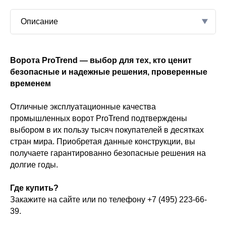
Описание
ворот серии
Ворота ProTrend — выбор для тех, кто ценит
жа
безопасные и надежные решения, проверенные
ртных цветов
ворот
временем
 оттенков по
но заказать
Отличные эксплуатационные качества
м стиле
ная сталь
промышленных ворот ProTrend подтверждены
выбором в их пользу тысяч покупателей в десятках
стран мира. Приобретая данные конструкции, вы
получаете гарантированно безопасные решения на
долгие годы.
алитра
кт
Где купить?
DB.
х цветов по
Закажите на сайте или по телефону +7 (495) 223-66-
RAL и DB.
39.