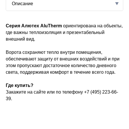
Описание
амные панели
Серия Алютех AluTherm
ориентирована на объекты,
жа
где важны теплоизоляция и презентабельный
с
ворот
внешний вид.
разрывом
Ворота сохраняют тепло внутри помещения,
обеспечивают защиту от внешних воздействий и при
веющая сталь
этом пропускают достаточное количество дневного
света, поддерживая комфорт в течение всего года.
Где купить?
Закажите на сайте или по телефону +7 (495) 223-66-
дартных цвета
39.
лей
000 мм