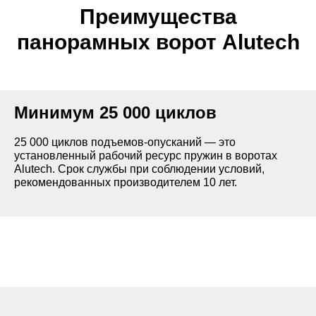
Двойное остекление 26 мм
Преимущества
к ударам SAN-
Используется стойкий к ударам SAN-п
панорамных ворот Alutech
максимальной прозрачностью.
Минимум 25 000 циклов
Низкий
25 000 циклов подъемов-опусканий — это
овки.
установленный рабочий ресурс пружин в воротах
Применяется в помещениях с низким
Alutech. Срок службы при соблюдении условий,
ается над
Высота притолоки — не менее 230 м
рекомендованных производителем 10 лет.
 не менее 410
без калитки и не менее 250 мм для в
калиткой.