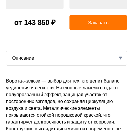
от 143 850 ₽
Заказать
Описание
Ворота-жалюзи — выбор для тех, кто ценит баланс
спашных
тий
уединения и лёгкости. Наклонные ламели создают
В
полупрозрачный эффект, защищая участок от
ерева.
посторонних взглядов, но сохраняя циркуляцию
личные
воздуха и света. Металлические элементы
кв. метр.
ый и
покрываются стойкой порошковой краской, что
гарантирует долговечность и защиту от коррозии.
Конструкция выглядит динамично и современно, не
60×40; —