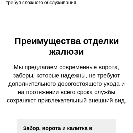
требуя сложного обслуживания.
ёж может быть
материала
Беленый дуб
Жалюзи Trio
Особая конфигурация ламелей делают Tr
Преимущества отделки
Медовое дерево
одним из самых интересных предложени
на рынке.
жалюзи
ево
Снежное дерево
Заказать
Мы предлагаем современные ворота,
заборы, которые надежны, не требуют
дополнительного дорогостоящего ухода и
ево
Каштан
на протяжении всего срока службы
сохраняют привлекательный внешний вид.
пользуются
— при
 Velur).
тся
кв. метр.
Забор, ворота и калитка в