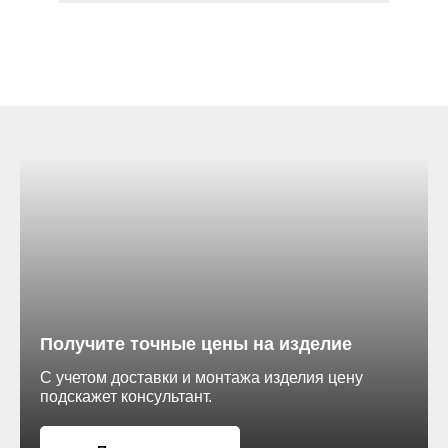
Гладкая поверхность *
AL
кв. метр.
Получите точные цены на изделие
RAL 3009
С учетом доставки и монтажа изделия цену
подскажет консультант.
RAL 6019