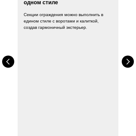
одном стиле
Секции ограждения можно выполнить в
едином стиле с воротами и калиткой,
производства
создав гармоничный экстерьер.
RAL 7004
етли
 лёгкость и
орками; — в
 смазки
RAL 8004
RAL 9005
ие.
кв. метр.