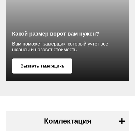
RAL 7004
RAL 8004
Какой размер ворот вам нужен?
производства
етли
Вам поможет замерщик, который учтет все
 лёгкость и
RAL 9005
нюансы и назовет стоимость.
орками; — в
 смазки
Вызвать замерщика
ие.
Комлектация