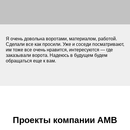
кой под
Я очень довольна воротами, материалом, работой.
Сделали все как просили. Уже и соседи посматривают,
им тоже все очень нравится, интересуются — где
заказывали ворота. Надеюсь в будущем будем
обращаться еще к вам.
зличные породы
ально,
 Декоративное
олговечно,
не выгорает на
Проекты компании АМВ