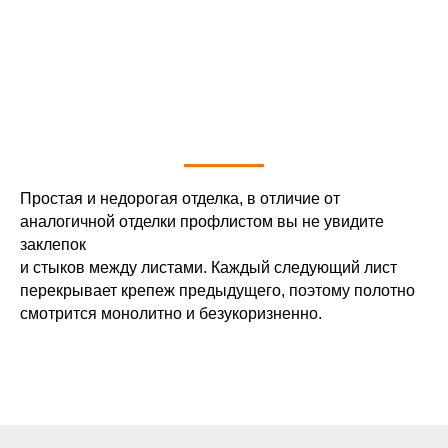
Простая и недорогая отделка, в отличие от
аналогичной отделки профлистом вы не увидите
Беленый дуб
заклепок
и стыков между листами. Каждый следующий лист
перекрывает крепеж предыдущего, поэтому полотно
60×40; —
Медовое дерево
смотрится монолитно и безукоризненно.
ёж может быть
материала
ево
Снежное дерево