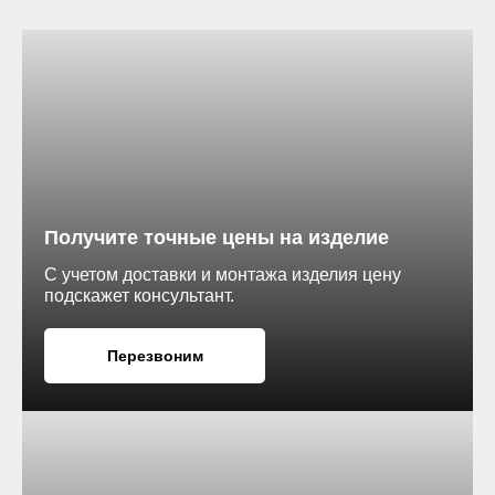
ево
Каштан
, Velur)
пользуются
Получите точные цены на изделие
— при
тся
С учетом доставки и монтажа изделия цену
подскажет консультант.
Перезвоним