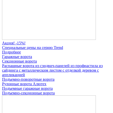
Акция! -15%!
Специальные цены на серию Trend
Подробнее
Гаражные ворота
Секционные ворота
Распашные ворота
из сэндвич-панелей
из профнастила
из
сайдинга
с металлическим листом
с отделкой деревом
с
аппликацией
Подъемно-поворотные ворота
Рулонные ворота
Алютех
Подъемные гаражные ворота
Подъемно-секционные ворота