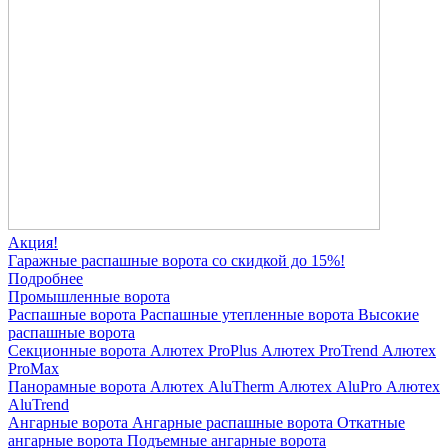
Акция!
Гаражные распашные ворота со скидкой до 15%!
Подробнее
Промышленные ворота
Распашные ворота
Распашные утепленные ворота
Высокие
распашные ворота
Секционные ворота
Алютех ProPlus
Алютех ProTrend
Алютех
ProMax
Панорамные ворота
Алютех AluTherm
Алютех AluPro
Алютех
AluTrend
Ангарные ворота
Ангарные распашные ворота
Откатные
ангарные ворота
Подъемные ангарные ворота