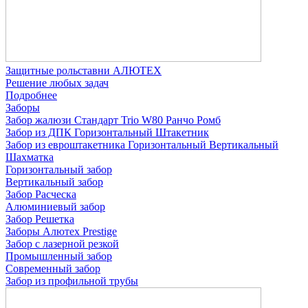
Защитные рольставни АЛЮТЕХ
Решение любых задач
Подробнее
Заборы
Забор жалюзи
Стандарт
Trio
W80
Ранчо
Ромб
Забор из ДПК
Горизонтальный
Штакетник
Забор из евроштакетника
Горизонтальный
Вертикальный
Шахматка
Горизонтальный забор
Вертикальный забор
Забор Расческа
Алюминиевый забор
Забор Решетка
Заборы Алютех Prestige
Забор с лазерной резкой
Промышленный забор
Современный забор
Забор из профильной трубы