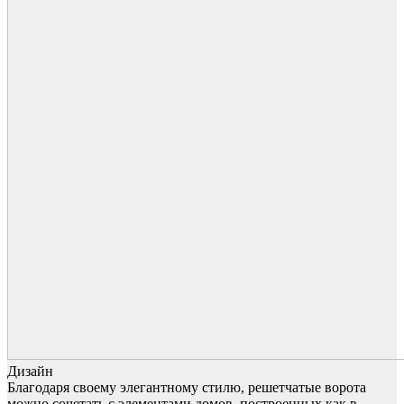
Дизайн
Благодаря своему элегантному стилю, решетчатые ворота
можно сочетать с элементами домов, построенных как в