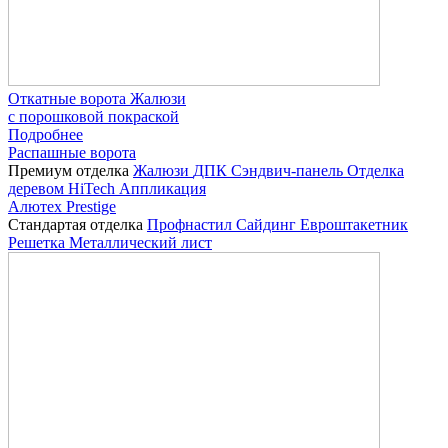
Откатные ворота Жалюзи
с порошковой покраской
Подробнее
Распашные ворота
Премиум отделка
Жалюзи
ДПК
Сэндвич-панель
Отделка
деревом
HiTech
Аппликация
Алютех Prestige
Стандартая отделка
Профнастил
Сайдинг
Евроштакетник
Решетка
Металлический лист