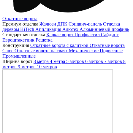
Откатные ворота
Премиум отделка
Жалюзи
ДПК
Сэндвич-панель
Отделка
деревом
HiTech
Аппликация
Алютех
Алюминиевый профиль
Стандартная отделка
Каркас ворот
Профнастил
Сайдинг
Евроштакетник
Решетка
Конструкция
Откатные ворота с калиткой
Откатные ворота
Came
Откатные ворота на сваях
Механические
Подвесные
Промышленные
Ширина ворот
3 метра
4 метра
5 метров
6 метров
7 метров
8
метров
9 метров
10 метров