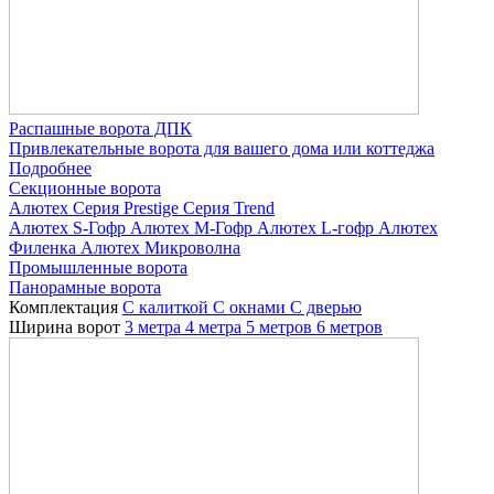
Распашные ворота ДПК
Привлекательные ворота для вашего дома или коттеджа
Подробнее
Секционные ворота
Алютех
Серия Prestige
Серия Trend
Алютех S-Гофр
Алютех M-Гофр
Алютех L-гофр
Алютех
Филенка
Алютех Микроволна
Промышленные ворота
Панорамные ворота
Комплектация
С калиткой
С окнами
C дверью
Ширина ворот
3 метра
4 метра
5 метров
6 метров