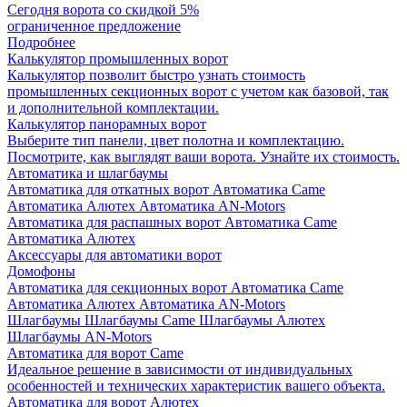
Сегодня ворота со скидкой 5%
ограниченное предложение
Подробнее
Калькулятор промышленных ворот
Калькулятор позволит быстро узнать стоимость
промышленных секционных ворот с учетом как базовой, так
и дополнительной комплектации.
Калькулятор панорамных ворот
Выберите тип панели, цвет полотна и комплектацию.
Посмотрите, как выглядят ваши ворота. Узнайте их стоимость.
Автоматика и шлагбаумы
Автоматика для откатных ворот
Автоматика Came
Автоматика Алютех
Автоматика AN-Motors
Автоматика для распашных ворот
Автоматика Came
Автоматика Алютех
Аксессуары для автоматики ворот
Домофоны
Автоматика для секционных ворот
Автоматика Came
Автоматика Алютех
Автоматика AN-Motors
Шлагбаумы
Шлагбаумы Came
Шлагбаумы Алютех
Шлагбаумы AN-Motors
Автоматика для ворот Came
Идеальное решение в зависимости от индивидуальных
особенностей и технических характеристик вашего объекта.
Автоматика для ворот Алютех