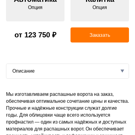
Опция
Опция
от 123 750 ₽
Заказать
Описание
Мы изготавливаем распашные ворота на заказ,
спашных
й для
обеспечивая оптимальное сочетание цены и качества.
от из
В
Прочные и надёжные конструкции служат долгие
годы. Для облицовки чаще всего используется
а
профнастил — один из самых надёжных и доступных
материалов для распашных ворот. Он обеспечивает