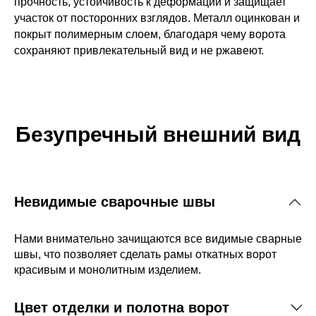
прочность, устойчивость к деформации и защищает
участок от посторонних взглядов. Металл оцинкован и
60×40; —
покрыт полимерным слоем, благодаря чему ворота
ёж может быть
материала
сохраняют привлекательный вид и не ржавеют.
:
еет толщину 0,7
0,5 мм;
Безупречный внешний вид
 вариант из
пользуются
— при
тся
Невидимые сварочные швы
Нами внимательно зачищаются все видимые сварные
швы, что позволяет сделать рамы откатных ворот
красивым и монолитным изделием.
производства
етли
 лёгкость и
Цвет отделки и полотна ворот
орками; — в