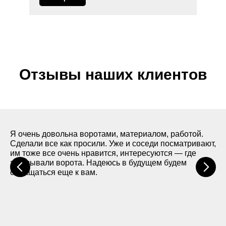
Кроме установки, мы обучим вас использованию
ворот, поможем с настройкой автоматики и
предоставим рекомендации по уходу, чтобы
продлить срок службы конструкции.
Выбирая нас, вы получаете профессиональный
сервис, высокое качество работы и уверенность в
Отзывы наших клиентов
надежности установленного оборудования.
Я очень довольна воротами, материалом, работой.
Сделали все как просили. Уже и соседи посматривают,
им тоже все очень нравится, интересуются — где
заказывали ворота. Надеюсь в будущем будем
обращаться еще к вам.