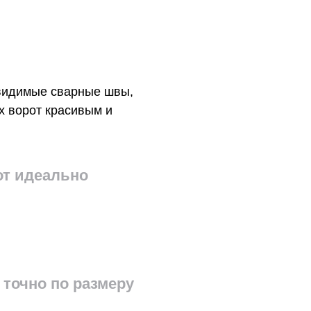
видимые сварные швы,
х ворот красивым и
от идеально
ковые стойки
столбы уже установлены, используются стойки 
ной трубы 80×40; — при установке на наши ст
точно по размеру
ется профильная труба 140×140.