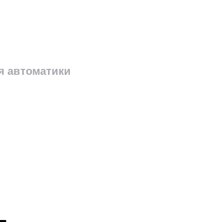
я автоматики
ли ворот
льзуем петли собственного производства на
 подшипниках: — такие петли выдерживают ос