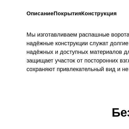
Описание
Покрытия
Конструкция
Мы изготавливаем распашные ворота 
крытий для распашны
Конструкция распаш
надёжные конструкции служат долгие
надёжных и доступных материалов дл
защищает участок от посторонних вз
сохраняют привлекательный вид и не
1. Же
краска
— перим
итается наилучшим:
каркас 
е окрашивания имеет толщину 0,7 мм. У
Бе
зависим
ра толщина 0,5 мм;
 покрытия;