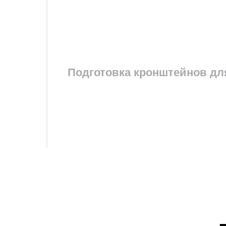
Подготовка кронштейнов дл
3. Пет
Мы испо
упорных