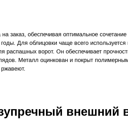
на заказ, обеспечивая оптимальное сочетание 
х ворот из профлис
ных ворот АМВ
 годы. Для облицовки чаще всего используетс
я распашных ворот. Он обеспечивает прочност
глядов. Металл оцинкован и покрыт полимерным
 ржавеют.
сткое полотно ворот
етр изготовлен из профиля 60×40; — внутрен
— 20×20; — чертёж может быть разным в
зупречный внешний 
ости от размеров, материала отделки.