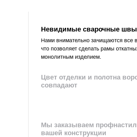
асцветок – любой вариант из перечня
Невидимые сварочные швы
ева
Нами внимательно зачищаются все 
что позволяет сделать рамы откатны
монолитным изделием.
Цвет отделки и полотна вор
совпадают
2. Бо
— если 
профиль
Мы заказываем профнастил 
применя
вашей конструкции