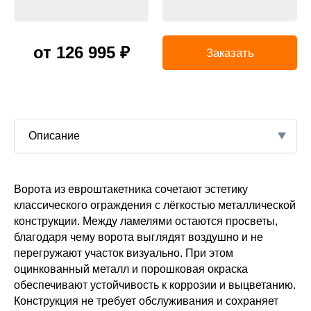
от 126 995 ₽
Заказать
Описание
Ворота из евроштакетника сочетают эстетику
акетника
спашных
тий
классического ограждения с лёгкостью металлической
В
конструкции. Между ламелями остаются просветы,
ерева.
благодаря чему ворота выглядят воздушно и не
перегружают участок визуально. При этом
кв. метр.
оцинкованный металл и порошковая окраска
обеспечивают устойчивость к коррозии и выцветанию.
Конструкция не требует обслуживания и сохраняет
60×40; —