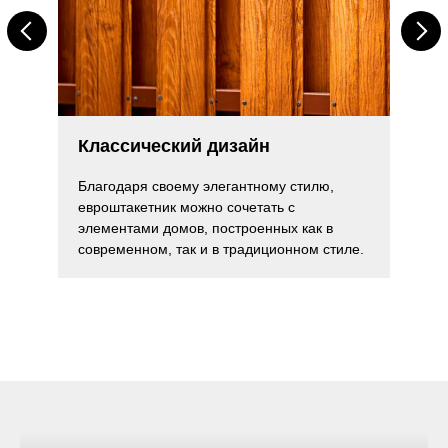
ево
Каштан
Классический дизайн
 Velur).
кв. метр.
Благодаря своему элегантному стилю,
евроштакетник можно сочетать с
Горизонтально
элементами домов, построенных как в
современном, так и в традиционном стиле.
производства
етли
 лёгкость и
орками; — в
 смазки