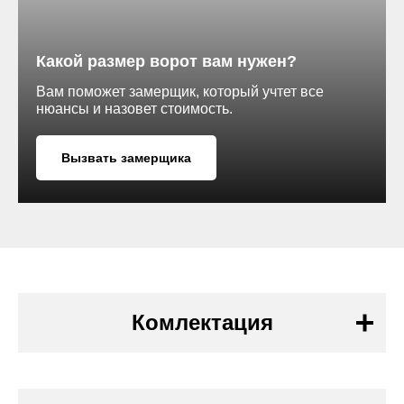
Какой размер ворот вам нужен?
Гладкая поверхность *
Вам поможет замерщик, который учтет все
нюансы и назовет стоимость.
AL
Вызвать замерщика
кв. метр.
RAL 3009
Комлектация
Конструкция ворот в сборе
RAL 6019