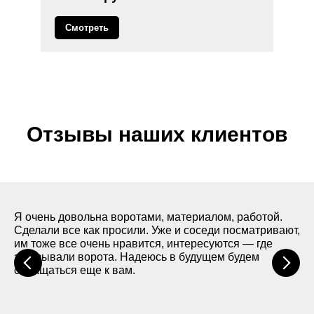
стабильную работу и безопасность автоматических
ворот.
Смотреть
Кроме установки, мы обучим вас использованию
ворот, поможем с настройкой автоматики и
предоставим рекомендации по уходу, чтобы
продлить срок службы конструкции.
Выбирая нас, вы получаете профессиональный
сервис, высокое качество работы и уверенность в
Отзывы наших клиентов
надежности установленного оборудования.
Я очень довольна воротами, материалом, работой.
Сделали все как просили. Уже и соседи посматривают,
им тоже все очень нравится, интересуются — где
заказывали ворота. Надеюсь в будущем будем
обращаться еще к вам.