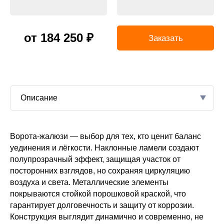
от 184 250 ₽
Заказать
Описание
Ворота-жалюзи — выбор для тех, кто ценит баланс
катных
тий
уединения и лёгкости. Наклонные ламели создают
В
полупрозрачный эффект, защищая участок от
ерева.
посторонних взглядов, но сохраняя циркуляцию
воздуха и света. Металлические элементы
кв. метр.
покрываются стойкой порошковой краской, что
гарантирует долговечность и защиту от коррозии.
Конструкция выглядит динамично и современно, не