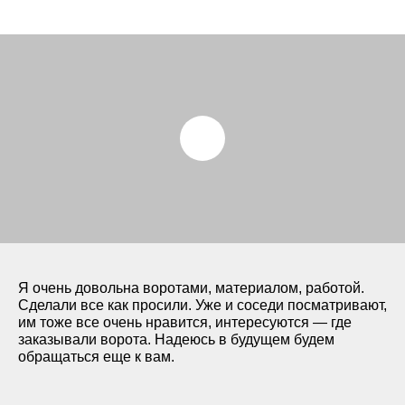
Опорные элементы с
регулировочными болтами
Я очень довольна воротами, материалом, работой.
Сделали все как просили. Уже и соседи посматривают,
им тоже все очень нравится, интересуются — где
заказывали ворота. Надеюсь в будущем будем
обращаться еще к вам.