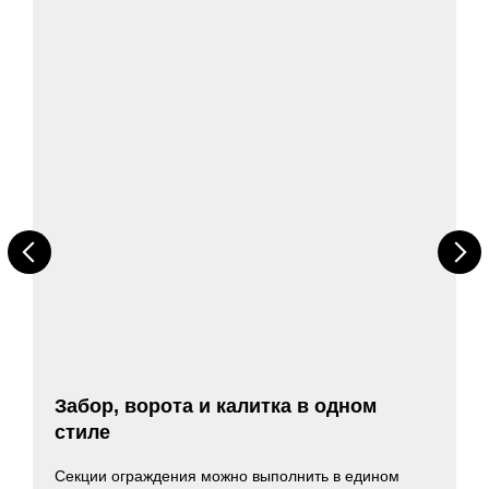
ево
Каштан
 Velur).
кв. метр.
перемещения.
тем —
ежный партнер
Забор, ворота и калитка в одном
стиле
Секции ограждения можно выполнить в едином