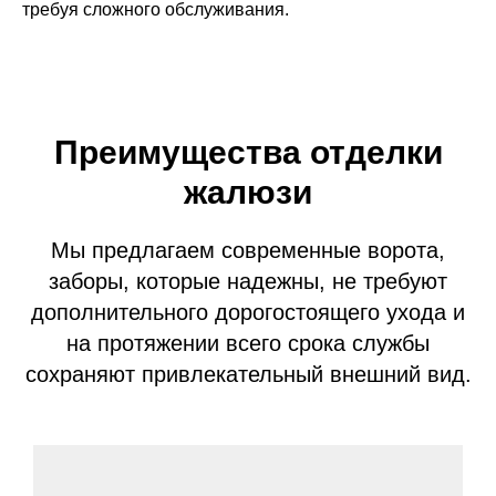
требуя сложного обслуживания.
Жалюзи Trio
Преимущества отделки
ветриваемая
Особая конфигурация ламелей делаю
жалюзи
е свойства,
из самых интересных предложений н
Мы предлагаем современные ворота,
уем стальные
Заказать
тенки не
заборы, которые надежны, не требуют
Беленый дуб
тво ребер
дополнительного дорогостоящего ухода и
м к сильным
на протяжении всего срока службы
сохраняют привлекательный внешний вид.
Медовое дерево
ево
Снежное дерево