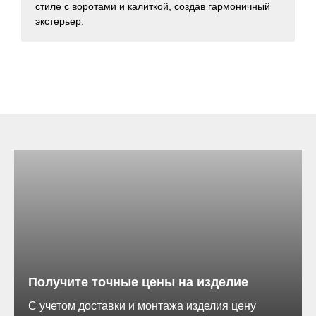
стиле с воротами и калиткой, создав гармоничный
экстерьер.
RAL 7004
 ворота.
 и прикрутил
чается
RAL 8004
вание
цвет ворот и
акладной
RAL 9005
ие.
кв. метр.
Получите точные цены на изделие
С учетом доставки и монтажа изделия цену