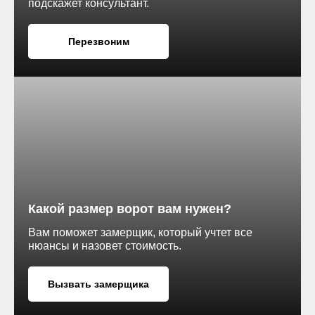
подскажет консультант.
ании Ролтэк
Перезвоним
водитель
аботают даже
мпературной
уплотнению.
Гладкая поверхность *
Какой размер ворот вам нужен?
AL
Вам поможет замерщик, который учтет все
нюансы и назовет стоимость.
кв. метр.
й ролик.
Вызвать замерщика
и АМВ.