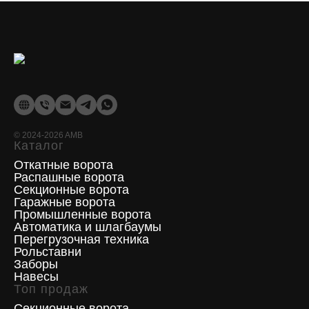
©
2024-2026
AMB
Каталог
Откатные ворота
Распашные ворота
Секционные ворота
Гаражные ворота
Промышленные ворота
Отделка (опционально, за
Автоматика и шлагбаумы
Перегрузочная техника
дополнительную плату)
Рольставни
Заборы
Навесы
Топ продаж
Секционные ворота