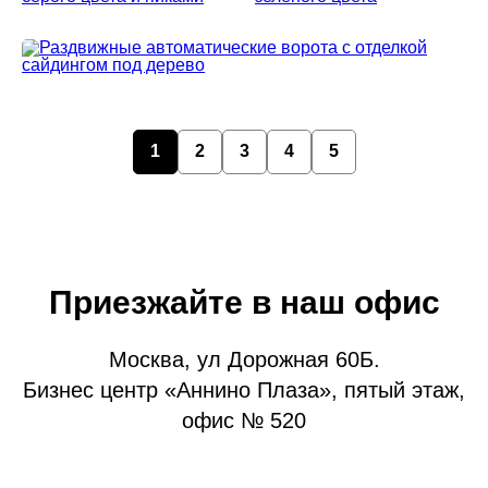
Верхний кронштейн с
комплектом роликов
1
2
3
4
5
Приезжайте в наш офис
Москва, ул Дорожная 60Б.
Бизнес центр «Аннино Плаза», пятый этаж,
офис № 520
Улавливатель на всю высоту
ворот