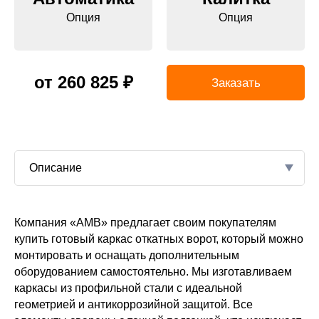
Опция
Опция
от 260 825 ₽
Заказать
Описание
ь вес будущей
Компания «АМВ» предлагает своим покупателям
катных
итывается
купить готовый каркас откатных ворот, который можно
В
изм
монтировать и оснащать дополнительным
оборудованием самостоятельно. Мы изготавливаем
ной плоскости с
каркасы из профильной стали с идеальной
висит — из каких
геометрией и антикоррозийной защитой. Все