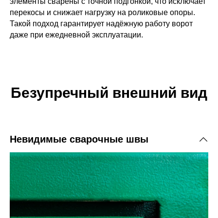
ериметр и ребра
элементы сварены с точной подгонкой, что исключает
перекосы и снижает нагрузку на роликовые опоры.
уем стальные
ую автоматизацию
Такой подход гарантирует надёжную работу ворот
тенки не
тво ребер
ы крепления
даже при ежедневной эксплуатации.
м к сильным
дка для привода
ски, то при
нарушен слой
ться ржавчина.
Безупречный внешний вид
о последующая
вам сократить
перемещения.
 нужно помнить,
тем —
лучаях, когда
ежный партнер
для выполнения
Невидимые сварочные швы
 со своей
иболее удобный
решении любого