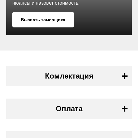
нюансы и назовет стоимость.
Вызвать замерщика
Комлектация
В комплектацию
включается:
Оплата
1. Оплата наличными (для физических лиц)
Оплата производится либо на объекте на руки
нашему специалисту, либо в офисе продаж.