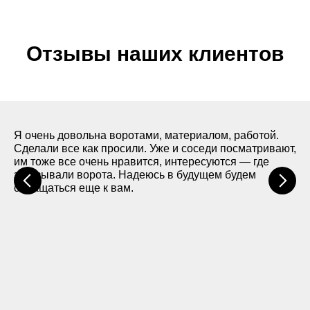
продлить срок службы конструкции.
Выбирая нас, вы получаете профессиональный
сервис, высокое качество работы и уверенность в
Отзывы наших клиентов
надежности установленного оборудования.
Опорные элементы с
Я очень довольна воротами, материалом, работой.
регулировочными болтами
Сделали все как просили. Уже и соседи посматривают,
им тоже все очень нравится, интересуются — где
заказывали ворота. Надеюсь в будущем будем
обращаться еще к вам.