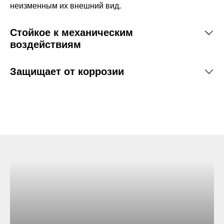
й ролик.
неизменным их внешний вид.
и АМВ.
Стойкое к механическим
и установка
воздействиям
Защищает от коррозии
соту ворот
ва:
жении
накладками не
онируют
вливает ворота