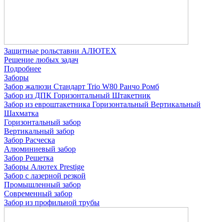
Защитные рольставни АЛЮТЕХ
Решение любых задач
Подробнее
Заборы
Забор жалюзи
Стандарт
Trio
W80
Ранчо
Ромб
Забор из ДПК
Горизонтальный
Штакетник
Забор из евроштакетника
Горизонтальный
Вертикальный
Шахматка
Горизонтальный забор
Вертикальный забор
Забор Расческа
Алюминиевый забор
Забор Решетка
Заборы Алютех Prestige
Забор с лазерной резкой
Промышленный забор
Современный забор
Забор из профильной трубы