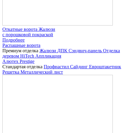
Откатные ворота Жалюзи
с порошковой покраской
Подробнее
Распашные ворота
Премиум отделка
Жалюзи
ДПК
Сэндвич-панель
Отделка
деревом
HiTech
Аппликация
Алютех Prestige
Стандартая отделка
Профнастил
Сайдинг
Евроштакетник
Решетка
Металлический лист