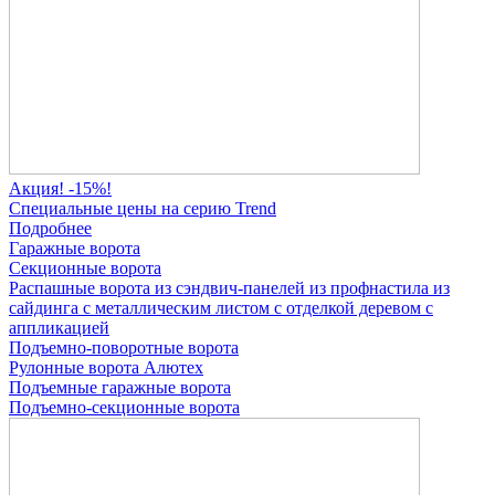
Акция! -15%!
Специальные цены на серию Trend
Подробнее
Гаражные ворота
Секционные ворота
Распашные ворота
из сэндвич-панелей
из профнастила
из
сайдинга
с металлическим листом
с отделкой деревом
с
аппликацией
Подъемно-поворотные ворота
Рулонные ворота
Алютех
Подъемные гаражные ворота
Подъемно-секционные ворота