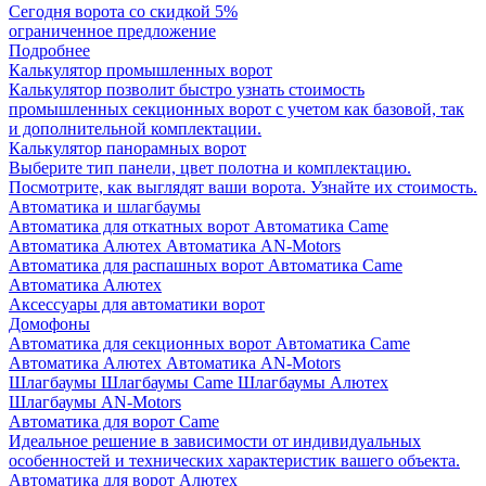
Сегодня ворота со скидкой 5%
ограниченное предложение
Подробнее
Калькулятор промышленных ворот
Калькулятор позволит быстро узнать стоимость
промышленных секционных ворот с учетом как базовой, так
и дополнительной комплектации.
Калькулятор панорамных ворот
Выберите тип панели, цвет полотна и комплектацию.
Посмотрите, как выглядят ваши ворота. Узнайте их стоимость.
Автоматика и шлагбаумы
Автоматика для откатных ворот
Автоматика Came
Автоматика Алютех
Автоматика AN-Motors
Автоматика для распашных ворот
Автоматика Came
Автоматика Алютех
Аксессуары для автоматики ворот
Домофоны
Автоматика для секционных ворот
Автоматика Came
Автоматика Алютех
Автоматика AN-Motors
Шлагбаумы
Шлагбаумы Came
Шлагбаумы Алютех
Шлагбаумы AN-Motors
Автоматика для ворот Came
Идеальное решение в зависимости от индивидуальных
особенностей и технических характеристик вашего объекта.
Автоматика для ворот Алютех