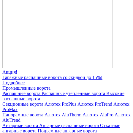
Акция!
Гаражные распашные ворота со скидкой до 15%!
Подробнее
Промышленные ворота
Распашные ворота
Распашные утепленные ворота
Высокие
распашные ворота
Секционные ворота
Алютех ProPlus
Алютех ProTrend
Алютех
ProMax
Панорамные ворота
Алютех AluTherm
Алютех AluPro
Алютех
AluTrend
Ангарные ворота
Ангарные распашные ворота
Откатные
ангарные ворота
Подъемные ангарные ворота