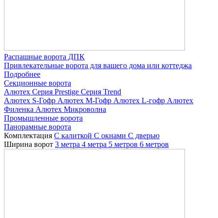
Распашные ворота ДПК
Привлекательные ворота для вашего дома или коттеджа
Подробнее
Секционные ворота
Алютех
Серия Prestige
Серия Trend
Алютех S-Гофр
Алютех M-Гофр
Алютех L-гофр
Алютех
Филенка
Алютех Микроволна
Промышленные ворота
Панорамные ворота
Комплектация
С калиткой
С окнами
C дверью
Ширина ворот
3 метра
4 метра
5 метров
6 метров