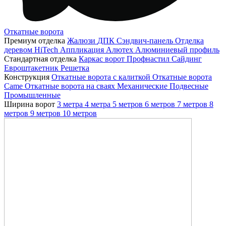
Откатные ворота
Премиум отделка
Жалюзи
ДПК
Сэндвич-панель
Отделка
деревом
HiTech
Аппликация
Алютех
Алюминиевый профиль
Стандартная отделка
Каркас ворот
Профнастил
Сайдинг
Евроштакетник
Решетка
Конструкция
Откатные ворота с калиткой
Откатные ворота
Came
Откатные ворота на сваях
Механические
Подвесные
Промышленные
Ширина ворот
3 метра
4 метра
5 метров
6 метров
7 метров
8
метров
9 метров
10 метров