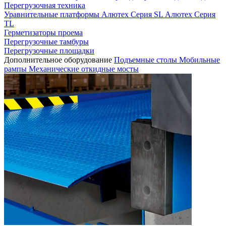
Перегрузочная техника
Уравнительные платформы
Алютех Серия SL
Алютех Серия
TL
Герметизаторы проема
Перегрузочные тамбуры
Перегрузочные площадки
Дополнительное оборудование
Подъемные столы
Мобильные
рампы
Механические откидные мосты