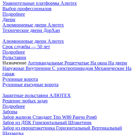
Уравнительные платформы Алютех
Выбор профессионалов
Подробнее
Двери
Алюминиевые двери Алютех
Технические двери ДорХан
Алюминиевые двери Алютех
Срок службы — 50 лет
Подробнее
Рольставни
Назначение
Антивандальные
Решетчатые
На окна
На двери
Наружные
Внутренние
С электроприводом
Механические
На
гараж
Рулонные ворота
Рулонные въездные ворота
Защитные рольставни АЛЮТЕХ
Решение любых задач
Подробнее
Заборы
Забор жалюзи
Стандарт
Trio
W80
Ранчо
Ромб
Забор из ДПК
Горизонтальный
Штакетник
Забор из евроштакетника
Горизонтальный
Вертикальный
Шахматка