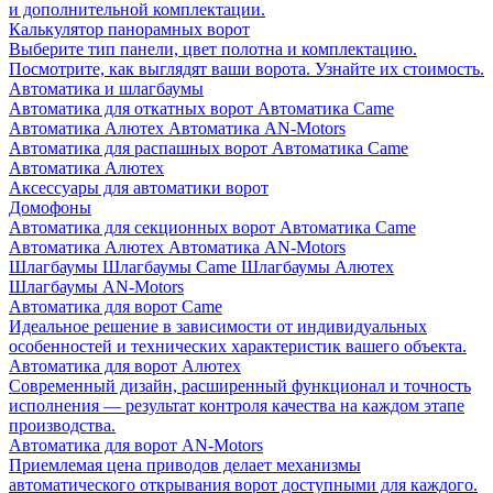
и дополнительной комплектации.
Калькулятор панорамных ворот
Выберите тип панели, цвет полотна и комплектацию.
Посмотрите, как выглядят ваши ворота. Узнайте их стоимость.
Автоматика и шлагбаумы
Автоматика для откатных ворот
Автоматика Came
Автоматика Алютех
Автоматика AN-Motors
Автоматика для распашных ворот
Автоматика Came
Автоматика Алютех
Аксессуары для автоматики ворот
Домофоны
Автоматика для секционных ворот
Автоматика Came
Автоматика Алютех
Автоматика AN-Motors
Шлагбаумы
Шлагбаумы Came
Шлагбаумы Алютех
Шлагбаумы AN-Motors
Автоматика для ворот Came
Идеальное решение в зависимости от индивидуальных
особенностей и технических характеристик вашего объекта.
Автоматика для ворот Алютех
Современный дизайн, расширенный функционал и точность
исполнения — результат контроля качества на каждом этапе
производства.
Автоматика для ворот AN-Motors
Приемлемая цена приводов делает механизмы
автоматического открывания ворот доступными для каждого.