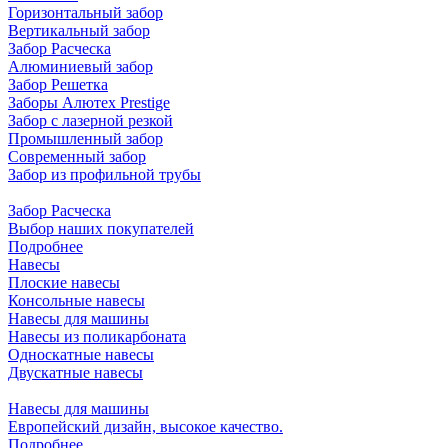
Горизонтальный забор
Вертикальный забор
Забор Расческа
Алюминиевый забор
Забор Решетка
Заборы Алютех Prestige
Забор с лазерной резкой
Промышленный забор
Современный забор
Забор из профильной трубы
Забор Расческа
Выбор наших покупателей
Подробнее
Навесы
Плоские навесы
Консольные навесы
Навесы для машины
Навесы из поликарбоната
Односкатные навесы
Двускатные навесы
Навесы для машины
Европейский дизайн, высокое качество.
Подробнее