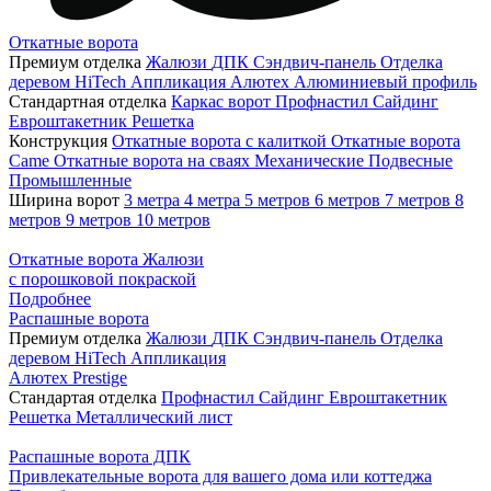
Откатные ворота
Премиум отделка
Жалюзи
ДПК
Сэндвич-панель
Отделка
деревом
HiTech
Аппликация
Алютех
Алюминиевый профиль
Стандартная отделка
Каркас ворот
Профнастил
Сайдинг
Евроштакетник
Решетка
Конструкция
Откатные ворота с калиткой
Откатные ворота
Came
Откатные ворота на сваях
Механические
Подвесные
Промышленные
Ширина ворот
3 метра
4 метра
5 метров
6 метров
7 метров
8
метров
9 метров
10 метров
Откатные ворота Жалюзи
с порошковой покраской
Подробнее
Распашные ворота
Премиум отделка
Жалюзи
ДПК
Сэндвич-панель
Отделка
деревом
HiTech
Аппликация
Алютех Prestige
Стандартая отделка
Профнастил
Сайдинг
Евроштакетник
Решетка
Металлический лист
Распашные ворота ДПК
Привлекательные ворота для вашего дома или коттеджа