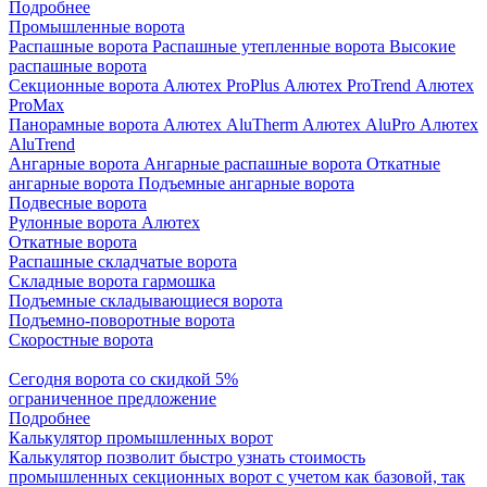
Подробнее
Промышленные ворота
Распашные ворота
Распашные утепленные ворота
Высокие
распашные ворота
Секционные ворота
Алютех ProPlus
Алютех ProTrend
Алютех
ProMax
Панорамные ворота
Алютех AluTherm
Алютех AluPro
Алютех
AluTrend
Ангарные ворота
Ангарные распашные ворота
Откатные
ангарные ворота
Подъемные ангарные ворота
Подвесные ворота
Рулонные ворота
Алютех
Откатные ворота
Распашные складчатые ворота
Складные ворота гармошка
Подъемные складывающиеся ворота
Подъемно-поворотные ворота
Скоростные ворота
Сегодня ворота со скидкой 5%
ограниченное предложение
Подробнее
Калькулятор промышленных ворот
Калькулятор позволит быстро узнать стоимость
промышленных секционных ворот с учетом как базовой, так