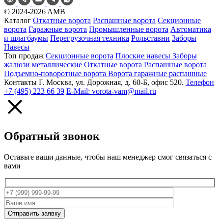
©
2024-2026
AMB
Каталог
Откатные ворота
Распашные ворота
Секционные
ворота
Гаражные ворота
Промышленные ворота
Автоматика
и шлагбаумы
Перегрузочная техника
Рольставни
Заборы
Навесы
Топ продаж
Секционные ворота
Плоские навесы
Заборы
жалюзи металлические
Откатные ворота
Распашные ворота
Подъемно-поворотные ворота
Ворота гаражные распашные
Контакты
Г. Москва, ул. Дорожная, д. 60-Б, офис 520.
Телефон
+7 (495) 223 66 39
E-Mail: vorota-vam@mail.ru
Обратный звонок
Оставьте ваши данные, чтобы наш менеджер смог связаться с
вами