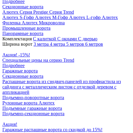
Подробнее
Секционные ворота
Алютех
Серия Prestige
Серия Trend
Алютех S-Гофр
Алютех M-Гофр
Алютех L-гофр
Алютех
Филенка
Алютех Микроволна
Промышленные ворота
Панорамные ворота
Комплектация
С калиткой
С окнами
C дверью
Ширина ворот
3 метра
4 метра
5 метров
6 метров
Акция! -15%!
Специальные цены на серию Trend
Подробнее
Гаражные ворота
Секционные ворота
Распашные ворота
из сэндвич-панелей
из профнастила
из
сайдинга
с металлическим листом
с отделкой деревом
с
аппликацией
Подъемно-поворотные ворота
Рулонные ворота
Алютех
Подъемные гаражные ворота
Подъемно-секционные ворота
Акция!
Гаражные распашные ворота со скидкой до 15%!