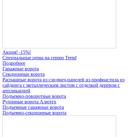
Акция! -15%!
Специальные цены на серию Trend
Подробнее
Гаражные ворота
Секционные ворота
Распашные ворота
из сэндвич-панелей
из профнастила
из
сайдинга
с металлическим листом
с отделкой деревом
с
аппликацией
Подъемно-поворотные ворота
Рулонные ворота
Алютех
Подъемные гаражные ворота
Подъемно-секционные ворота