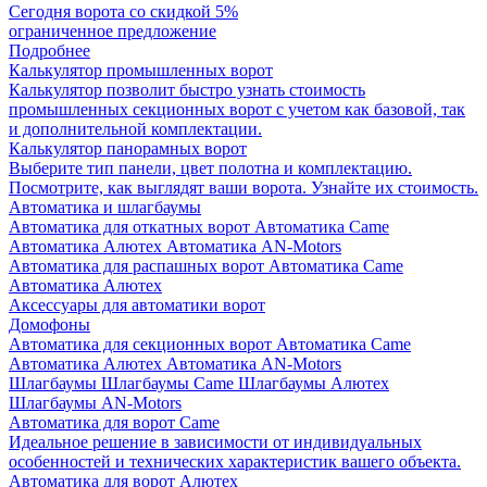
Сегодня ворота со скидкой 5%
ограниченное предложение
Подробнее
Калькулятор промышленных ворот
Калькулятор позволит быстро узнать стоимость
промышленных секционных ворот с учетом как базовой, так
и дополнительной комплектации.
Калькулятор панорамных ворот
Выберите тип панели, цвет полотна и комплектацию.
Посмотрите, как выглядят ваши ворота. Узнайте их стоимость.
Автоматика и шлагбаумы
Автоматика для откатных ворот
Автоматика Came
Автоматика Алютех
Автоматика AN-Motors
Автоматика для распашных ворот
Автоматика Came
Автоматика Алютех
Аксессуары для автоматики ворот
Домофоны
Автоматика для секционных ворот
Автоматика Came
Автоматика Алютех
Автоматика AN-Motors
Шлагбаумы
Шлагбаумы Came
Шлагбаумы Алютех
Шлагбаумы AN-Motors
Автоматика для ворот Came
Идеальное решение в зависимости от индивидуальных
особенностей и технических характеристик вашего объекта.
Автоматика для ворот Алютех