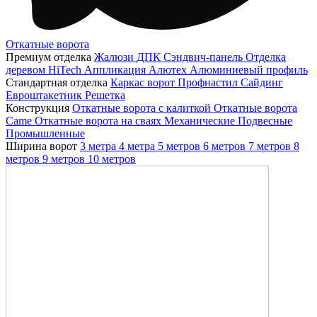
Откатные ворота
Премиум отделка
Жалюзи
ДПК
Сэндвич-панель
Отделка
деревом
HiTech
Аппликация
Алютех
Алюминиевый профиль
Стандартная отделка
Каркас ворот
Профнастил
Сайдинг
Евроштакетник
Решетка
Конструкция
Откатные ворота с калиткой
Откатные ворота
Came
Откатные ворота на сваях
Механические
Подвесные
Промышленные
Ширина ворот
3 метра
4 метра
5 метров
6 метров
7 метров
8
метров
9 метров
10 метров