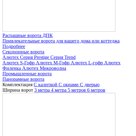
Распашные ворота ДПК
Привлекательные ворота для вашего дома или коттеджа
Подробнее
Секционные ворота
Алютех
Серия Prestige
Серия Trend
Алютех S-Гофр
Алютех M-Гофр
Алютех L-гофр
Алютех
Филенка
Алютех Микроволна
Промышленные ворота
Панорамные ворота
Комплектация
С калиткой
С окнами
C дверью
Ширина ворот
3 метра
4 метра
5 метров
6 метров