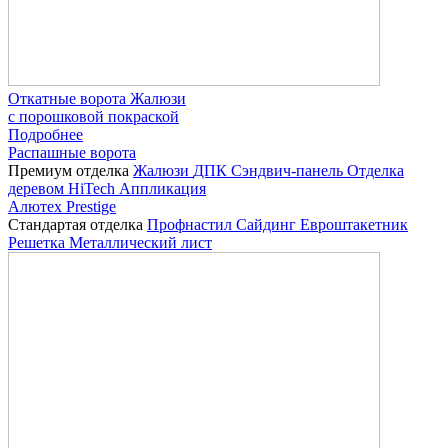
Откатные ворота Жалюзи
с порошковой покраской
Подробнее
Распашные ворота
Премиум отделка
Жалюзи
ДПК
Сэндвич-панель
Отделка
деревом
HiTech
Аппликация
Алютех Prestige
Стандартая отделка
Профнастил
Сайдинг
Евроштакетник
Решетка
Металлический лист