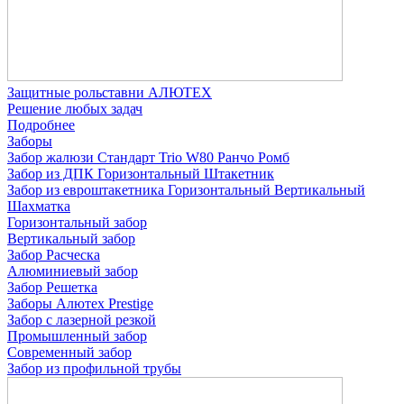
Защитные рольставни АЛЮТЕХ
Решение любых задач
Подробнее
Заборы
Забор жалюзи
Стандарт
Trio
W80
Ранчо
Ромб
Забор из ДПК
Горизонтальный
Штакетник
Забор из евроштакетника
Горизонтальный
Вертикальный
Шахматка
Горизонтальный забор
Вертикальный забор
Забор Расческа
Алюминиевый забор
Забор Решетка
Заборы Алютех Prestige
Забор с лазерной резкой
Промышленный забор
Современный забор
Забор из профильной трубы