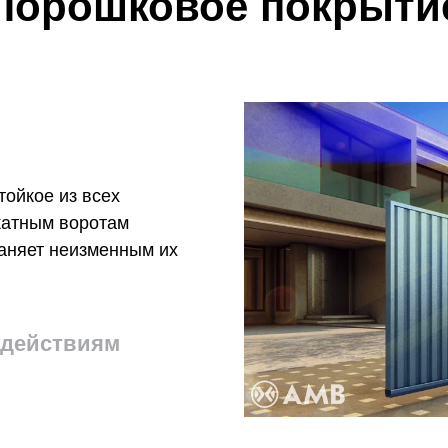
Порошковое покрыти
тойкое из всех
катным воротам
аняет неизменным их
здействиям