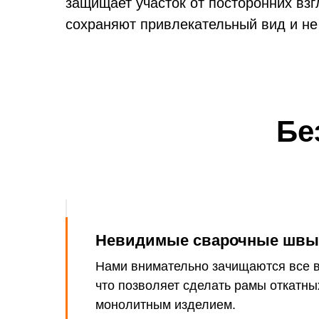
защищает участок от посторонних вз
сохраняют привлекательный вид и не
1. Же
краска
— перим
итается наилучшим:
каркас 
е окрашивания имеет толщину 0,7 мм. У
Бе
зависим
ра толщина 0,5 мм;
 покрытия;
асцветок – любой вариант из перечня
2. Бо
Невидимые сварочные швы
ева
— если 
Нами внимательно зачищаются все 
профиль
что позволяет сделать рамы откатны
применя
монолитным изделием.