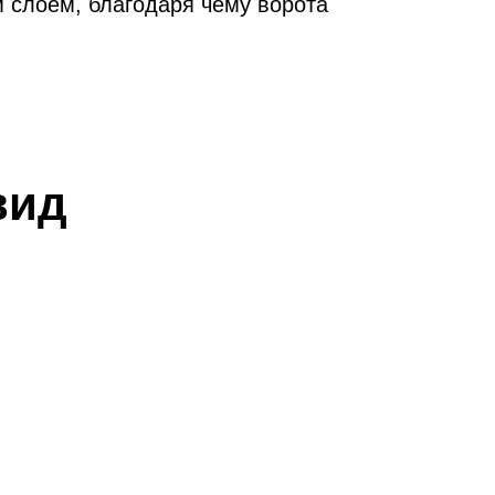
 слоем, благодаря чему ворота
ний
вид
из
олбы