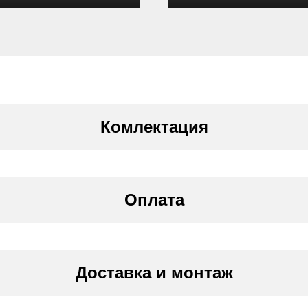
Комлектация
Оплата
их лиц)
Доставка и монтаж
те на руки нашему специалисту, либо в офисе 
еских лиц)