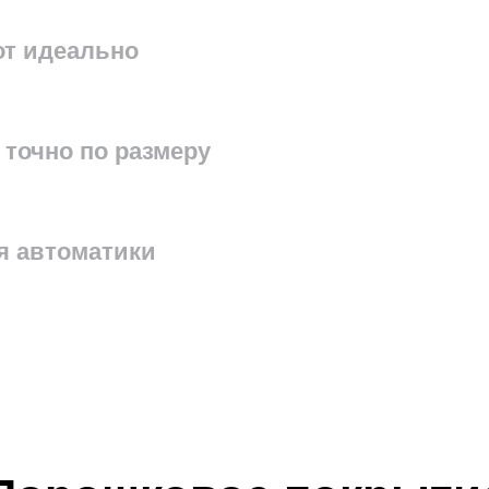
от идеально
ли ворот
льзуем петли собственного производства на
точно по размеру
 подшипниках: — такие петли выдерживают ос
и и дают лёгкость и плавность хода даже с тяж
ми; — в петлях предусмотрены маслёнки для с
я автоматики
ников.