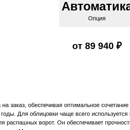
Автоматик
Опция
от 89 940 ₽
на заказ, обеспечивая оптимальное сочетание 
х ворот из профлис
ных ворот АМВ
 годы. Для облицовки чаще всего используетс
я распашных ворот. Он обеспечивает прочност