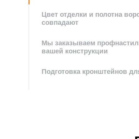
Цвет отделки и полотна вор
совпадают
3. Пет
Мы испо
Мы заказываем профнастил 
вашей конструкции
упорных
нагрузк
створка
Подготовка кронштейнов дл
подшип