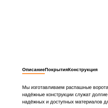
Описание
Покрытия
Конструкция
Мы изготавливаем распашные ворота 
крытий для распашны
Конструкция распаш
надёжные конструкции служат долгие
надёжных и доступных материалов дл