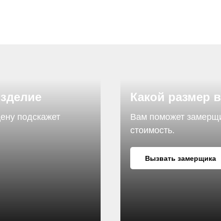
изделие
Какой размер 
цену подскажет
Вам поможет замерщик
стоимость.
Вызвать замерщика