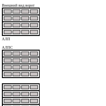
Внешний вид ворот
АЛП
АЛПС