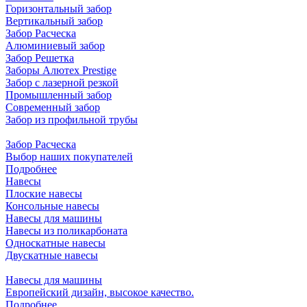
Горизонтальный забор
Вертикальный забор
Забор Расческа
Алюминиевый забор
Забор Решетка
Заборы Алютех Prestige
Забор с лазерной резкой
Промышленный забор
Современный забор
Забор из профильной трубы
Забор Расческа
Выбор наших покупателей
Подробнее
Навесы
Плоские навесы
Консольные навесы
Навесы для машины
Навесы из поликарбоната
Односкатные навесы
Двускатные навесы
Навесы для машины
Европейский дизайн, высокое качество.
Подробнее