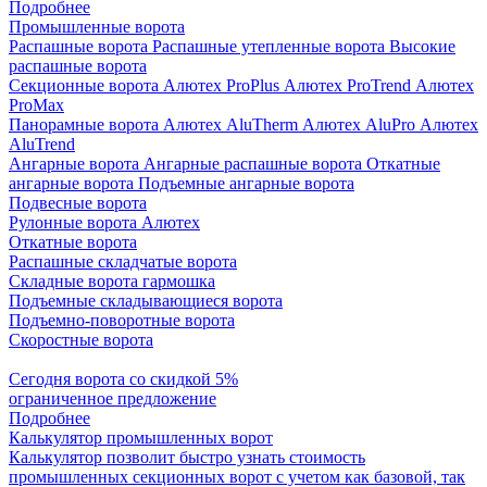
Подробнее
Промышленные ворота
Распашные ворота
Распашные утепленные ворота
Высокие
распашные ворота
Секционные ворота
Алютех ProPlus
Алютех ProTrend
Алютех
ProMax
Панорамные ворота
Алютех AluTherm
Алютех AluPro
Алютех
AluTrend
Ангарные ворота
Ангарные распашные ворота
Откатные
ангарные ворота
Подъемные ангарные ворота
Подвесные ворота
Рулонные ворота
Алютех
Откатные ворота
Распашные складчатые ворота
Складные ворота гармошка
Подъемные складывающиеся ворота
Подъемно-поворотные ворота
Скоростные ворота
Сегодня ворота со скидкой 5%
ограниченное предложение
Подробнее
Калькулятор промышленных ворот
Калькулятор позволит быстро узнать стоимость
промышленных секционных ворот с учетом как базовой, так