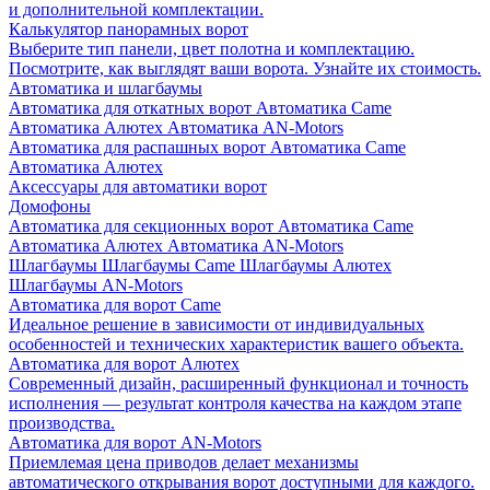
и дополнительной комплектации.
Калькулятор панорамных ворот
Выберите тип панели, цвет полотна и комплектацию.
Посмотрите, как выглядят ваши ворота. Узнайте их стоимость.
Автоматика и шлагбаумы
Автоматика для откатных ворот
Автоматика Came
Автоматика Алютех
Автоматика AN-Motors
Автоматика для распашных ворот
Автоматика Came
Автоматика Алютех
Аксессуары для автоматики ворот
Домофоны
Автоматика для секционных ворот
Автоматика Came
Автоматика Алютех
Автоматика AN-Motors
Шлагбаумы
Шлагбаумы Came
Шлагбаумы Алютех
Шлагбаумы AN-Motors
Автоматика для ворот Came
Идеальное решение в зависимости от индивидуальных
особенностей и технических характеристик вашего объекта.
Автоматика для ворот Алютех
Современный дизайн, расширенный функционал и точность
исполнения — результат контроля качества на каждом этапе
производства.
Автоматика для ворот AN-Motors
Приемлемая цена приводов делает механизмы
автоматического открывания ворот доступными для каждого.