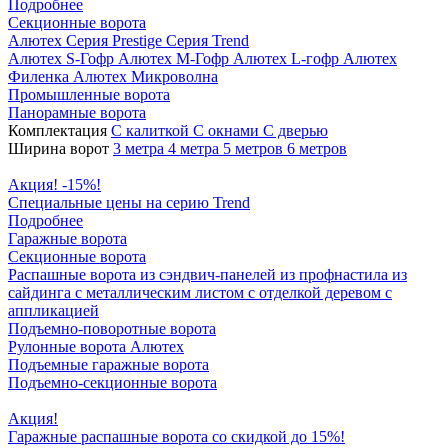
Подробнее
Секционные ворота
Алютех
Серия Prestige
Серия Trend
Алютех S-Гофр
Алютех M-Гофр
Алютех L-гофр
Алютех
Филенка
Алютех Микроволна
Промышленные ворота
Панорамные ворота
Комплектация
С калиткой
С окнами
C дверью
Ширина ворот
3 метра
4 метра
5 метров
6 метров
Акция! -15%!
Специальные цены на серию Trend
Подробнее
Гаражные ворота
Секционные ворота
Распашные ворота
из сэндвич-панелей
из профнастила
из
сайдинга
с металлическим листом
с отделкой деревом
с
аппликацией
Подъемно-поворотные ворота
Рулонные ворота
Алютех
Подъемные гаражные ворота
Подъемно-секционные ворота
Акция!
Гаражные распашные ворота со скидкой до 15%!