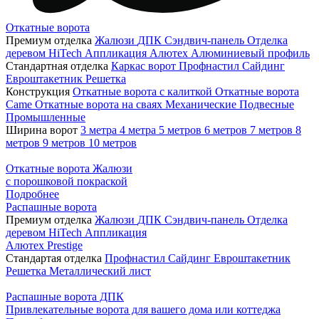
Откатные ворота
Премиум отделка
Жалюзи
ДПК
Сэндвич-панель
Отделка
деревом
HiTech
Аппликация
Алютех
Алюминиевый профиль
Стандартная отделка
Каркас ворот
Профнастил
Сайдинг
Евроштакетник
Решетка
Конструкция
Откатные ворота с калиткой
Откатные ворота
Came
Откатные ворота на сваях
Механические
Подвесные
Промышленные
Ширина ворот
3 метра
4 метра
5 метров
6 метров
7 метров
8
метров
9 метров
10 метров
Откатные ворота Жалюзи
с порошковой покраской
Подробнее
Распашные ворота
Премиум отделка
Жалюзи
ДПК
Сэндвич-панель
Отделка
деревом
HiTech
Аппликация
Алютех Prestige
Стандартая отделка
Профнастил
Сайдинг
Евроштакетник
Решетка
Металлический лист
Распашные ворота ДПК
Привлекательные ворота для вашего дома или коттеджа