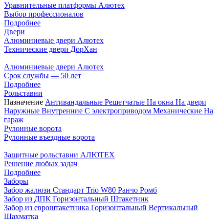
Уравнительные платформы Алютех
Выбор профессионалов
Подробнее
Двери
Алюминиевые двери Алютех
Технические двери ДорХан
Алюминиевые двери Алютех
Срок службы — 50 лет
Подробнее
Рольставни
Назначение
Антивандальные
Решетчатые
На окна
На двери
Наружные
Внутренние
С электроприводом
Механические
На
гараж
Рулонные ворота
Рулонные въездные ворота
Защитные рольставни АЛЮТЕХ
Решение любых задач
Подробнее
Заборы
Забор жалюзи
Стандарт
Trio
W80
Ранчо
Ромб
Забор из ДПК
Горизонтальный
Штакетник
Забор из евроштакетника
Горизонтальный
Вертикальный
Шахматка