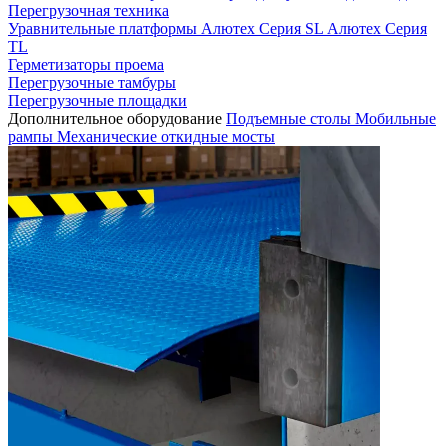
Перегрузочная техника
Уравнительные платформы
Алютех Серия SL
Алютех Серия
TL
Герметизаторы проема
Перегрузочные тамбуры
Перегрузочные площадки
Дополнительное оборудование
Подъемные столы
Мобильные
рампы
Механические откидные мосты