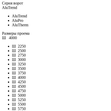
Серия ворот
AluTrend
AluTrend
AluPro
AluTherm
Размеры проема
Ш
4000
Ш
2250
Ш
2500
Ш
2750
Ш
3000
Ш
3250
Ш
3500
Ш
3750
Ш
4000
Ш
4250
Ш
4500
Ш
4750
Ш
5000
Ш
5250
Ш
5500
Ш
5750