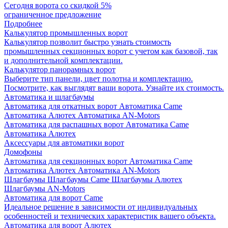
Сегодня ворота со скидкой 5%
ограниченное предложение
Подробнее
Калькулятор промышленных ворот
Калькулятор позволит быстро узнать стоимость
промышленных секционных ворот с учетом как базовой, так
и дополнительной комплектации.
Калькулятор панорамных ворот
Выберите тип панели, цвет полотна и комплектацию.
Посмотрите, как выглядят ваши ворота. Узнайте их стоимость.
Автоматика и шлагбаумы
Автоматика для откатных ворот
Автоматика Came
Автоматика Алютех
Автоматика AN-Motors
Автоматика для распашных ворот
Автоматика Came
Автоматика Алютех
Аксессуары для автоматики ворот
Домофоны
Автоматика для секционных ворот
Автоматика Came
Автоматика Алютех
Автоматика AN-Motors
Шлагбаумы
Шлагбаумы Came
Шлагбаумы Алютех
Шлагбаумы AN-Motors
Автоматика для ворот Came
Идеальное решение в зависимости от индивидуальных
особенностей и технических характеристик вашего объекта.
Автоматика для ворот Алютех