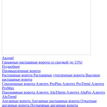
Акция!
Гаражные распашные ворота со скидкой до 15%!
Подробнее
Промышленные ворота
Распашные ворота
Распашные утепленные ворота
Высокие
распашные ворота
Секционные ворота
Алютех ProPlus
Алютех ProTrend
Алютех
ProMax
Панорамные ворота
Алютех AluTherm
Алютех AluPro
Алютех
AluTrend
Ангарные ворота
Ангарные распашные ворота
Откатные
ангарные ворота
Подъемные ангарные ворота