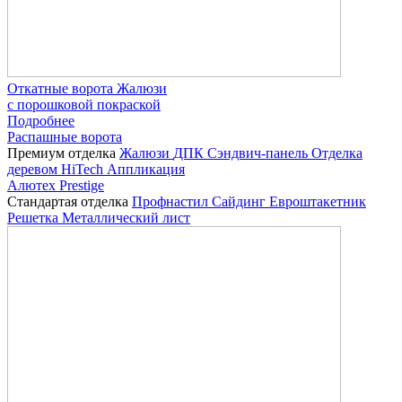
Откатные ворота Жалюзи
с порошковой покраской
Подробнее
Распашные ворота
Премиум отделка
Жалюзи
ДПК
Сэндвич-панель
Отделка
деревом
HiTech
Аппликация
Алютех Prestige
Стандартая отделка
Профнастил
Сайдинг
Евроштакетник
Решетка
Металлический лист