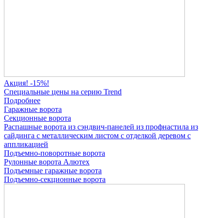
Акция! -15%!
Специальные цены на серию Trend
Подробнее
Гаражные ворота
Секционные ворота
Распашные ворота
из сэндвич-панелей
из профнастила
из
сайдинга
с металлическим листом
с отделкой деревом
с
аппликацией
Подъемно-поворотные ворота
Рулонные ворота
Алютех
Подъемные гаражные ворота
Подъемно-секционные ворота