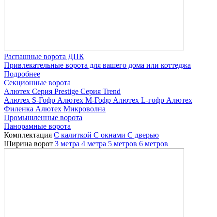
Распашные ворота ДПК
Привлекательные ворота для вашего дома или коттеджа
Подробнее
Секционные ворота
Алютех
Серия Prestige
Серия Trend
Алютех S-Гофр
Алютех M-Гофр
Алютех L-гофр
Алютех
Филенка
Алютех Микроволна
Промышленные ворота
Панорамные ворота
Комплектация
С калиткой
С окнами
C дверью
Ширина ворот
3 метра
4 метра
5 метров
6 метров