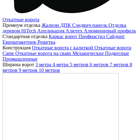
Откатные ворота
Премиум отделка
Жалюзи
ДПК
Сэндвич-панель
Отделка
деревом
HiTech
Аппликация
Алютех
Алюминиевый профиль
Стандартная отделка
Каркас ворот
Профнастил
Сайдинг
Евроштакетник
Решетка
Конструкция
Откатные ворота с калиткой
Откатные ворота
Came
Откатные ворота на сваях
Механические
Подвесные
Промышленные
Ширина ворот
3 метра
4 метра
5 метров
6 метров
7 метров
8
метров
9 метров
10 метров