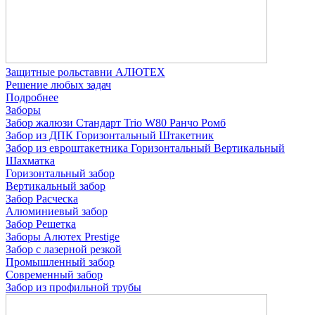
Защитные рольставни АЛЮТЕХ
Решение любых задач
Подробнее
Заборы
Забор жалюзи
Стандарт
Trio
W80
Ранчо
Ромб
Забор из ДПК
Горизонтальный
Штакетник
Забор из евроштакетника
Горизонтальный
Вертикальный
Шахматка
Горизонтальный забор
Вертикальный забор
Забор Расческа
Алюминиевый забор
Забор Решетка
Заборы Алютех Prestige
Забор с лазерной резкой
Промышленный забор
Современный забор
Забор из профильной трубы