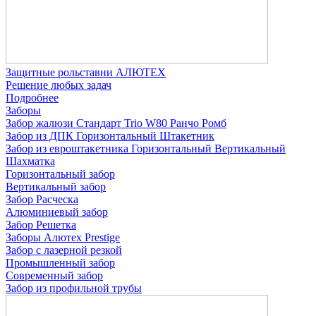
Защитные рольставни АЛЮТЕХ
Решение любых задач
Подробнее
Заборы
Забор жалюзи
Стандарт
Trio
W80
Ранчо
Ромб
Забор из ДПК
Горизонтальный
Штакетник
Забор из евроштакетника
Горизонтальный
Вертикальный
Шахматка
Горизонтальный забор
Вертикальный забор
Забор Расческа
Алюминиевый забор
Забор Решетка
Заборы Алютех Prestige
Забор с лазерной резкой
Промышленный забор
Современный забор
Забор из профильной трубы