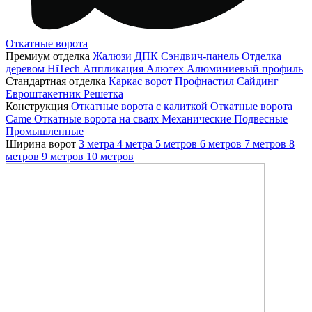
Откатные ворота
Премиум отделка
Жалюзи
ДПК
Сэндвич-панель
Отделка
деревом
HiTech
Аппликация
Алютех
Алюминиевый профиль
Стандартная отделка
Каркас ворот
Профнастил
Сайдинг
Евроштакетник
Решетка
Конструкция
Откатные ворота с калиткой
Откатные ворота
Came
Откатные ворота на сваях
Механические
Подвесные
Промышленные
Ширина ворот
3 метра
4 метра
5 метров
6 метров
7 метров
8
метров
9 метров
10 метров