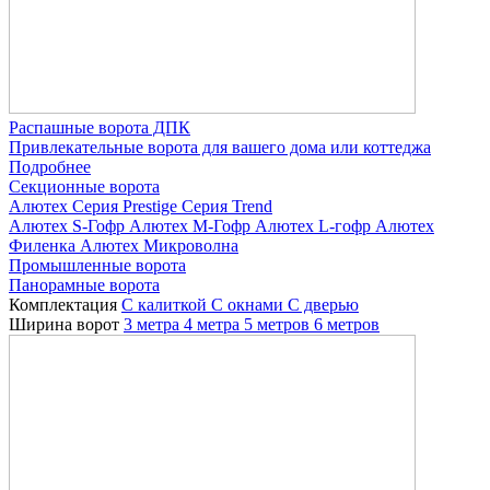
Распашные ворота ДПК
Привлекательные ворота для вашего дома или коттеджа
Подробнее
Секционные ворота
Алютех
Серия Prestige
Серия Trend
Алютех S-Гофр
Алютех M-Гофр
Алютех L-гофр
Алютех
Филенка
Алютех Микроволна
Промышленные ворота
Панорамные ворота
Комплектация
С калиткой
С окнами
C дверью
Ширина ворот
3 метра
4 метра
5 метров
6 метров