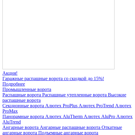
Акция!
Гаражные распашные ворота со скидкой до 15%!
Подробнее
Промышленные ворота
Распашные ворота
Распашные утепленные ворота
Высокие
распашные ворота
Секционные ворота
Алютех ProPlus
Алютех ProTrend
Алютех
ProMax
Панорамные ворота
Алютех AluTherm
Алютех AluPro
Алютех
AluTrend
Ангарные ворота
Ангарные распашные ворота
Откатные
ангарные ворота
Подъемные ангарные ворота