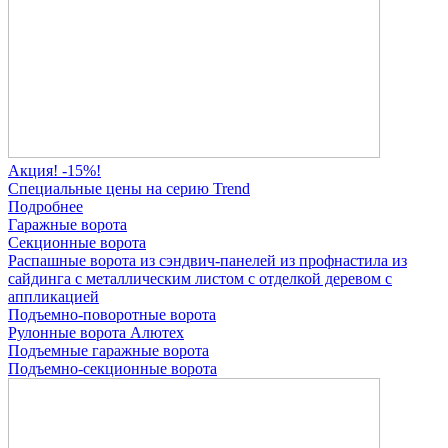
Акция! -15%!
Специальные цены на серию Trend
Подробнее
Гаражные ворота
Секционные ворота
Распашные ворота
из сэндвич-панелей
из профнастила
из
сайдинга
с металлическим листом
с отделкой деревом
с
аппликацией
Подъемно-поворотные ворота
Рулонные ворота
Алютех
Подъемные гаражные ворота
Подъемно-секционные ворота