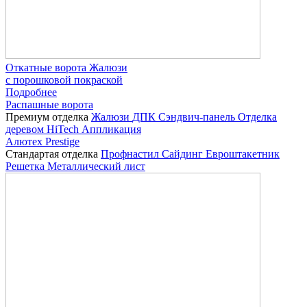
Откатные ворота Жалюзи
с порошковой покраской
Подробнее
Распашные ворота
Премиум отделка
Жалюзи
ДПК
Сэндвич-панель
Отделка
деревом
HiTech
Аппликация
Алютех Prestige
Стандартая отделка
Профнастил
Сайдинг
Евроштакетник
Решетка
Металлический лист