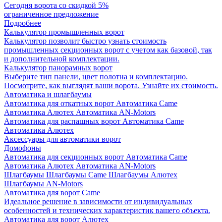
Сегодня ворота со скидкой 5%
ограниченное предложение
Подробнее
Калькулятор промышленных ворот
Калькулятор позволит быстро узнать стоимость
промышленных секционных ворот с учетом как базовой, так
и дополнительной комплектации.
Калькулятор панорамных ворот
Выберите тип панели, цвет полотна и комплектацию.
Посмотрите, как выглядят ваши ворота. Узнайте их стоимость.
Автоматика и шлагбаумы
Автоматика для откатных ворот
Автоматика Came
Автоматика Алютех
Автоматика AN-Motors
Автоматика для распашных ворот
Автоматика Came
Автоматика Алютех
Аксессуары для автоматики ворот
Домофоны
Автоматика для секционных ворот
Автоматика Came
Автоматика Алютех
Автоматика AN-Motors
Шлагбаумы
Шлагбаумы Came
Шлагбаумы Алютех
Шлагбаумы AN-Motors
Автоматика для ворот Came
Идеальное решение в зависимости от индивидуальных
особенностей и технических характеристик вашего объекта.
Автоматика для ворот Алютех