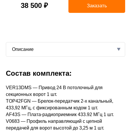
38 500 ₽
Заказать
Описание
ей компании — и
Состав комплекта:
21
люч». Опытные
й модели с
VER13DMS — Привод 24 В потолочный для
тройства и
секционных ворот 1 шт.
Автоматика для
230B; 50
TOP42FGN — Брелок-передатчик 2-х канальный,
твующие системы
Гц
433,92 МГц, с фиксированным кодом 1 шт.
нализацию. Мы
AF43S — Плата-радиоприемник 433.92 МГц 1 шт.
новки и
V0683 — Профиль направляющий с цепной
ную работу
Н
1300
передачей для ворот высотой до 3,25 м 1 шт.