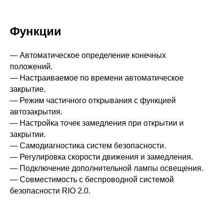
–20 …+55
Функции
томатики
— Автоматическое определение конечных
положений.
7
— Настраиваемое по времени автоматическое
закрытие.
от 5500 ₽
— Режим частичного открывания с функцией
280
автозакрытия.
— Настройка точек замедления при открытии и
закрытии.
от 4500 ₽
— Самодиагностика систем безопасности.
IP40
— Регулировка скорости движения и замедления.
— Подключение дополнительной лампы освещения.
— Совместимость с беспроводной системой
безопасности RIO 2.0.
зависит от
комплектации